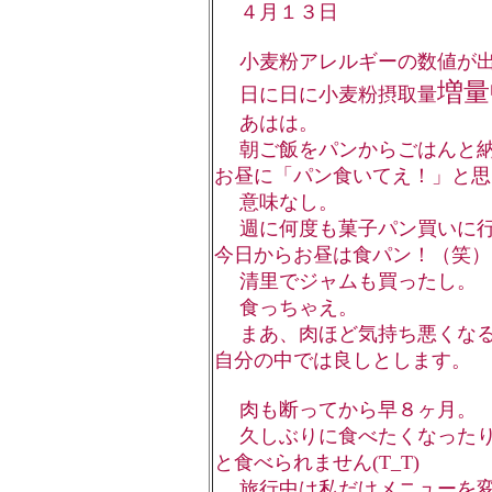
４月１３日
小麦粉アレルギーの数値が出
増量
日に日に小麦粉摂取量
あはは。
朝ご飯をパンからごはんと納
お昼に「パン食いてえ！」と思
意味なし。
週に何度も菓子パン買いに行
今日からお昼は食パン！（笑）
清里でジャムも買ったし。
食っちゃえ。
まあ、肉ほど気持ち悪くなる
自分の中では良しとします。
肉も断ってから早８ヶ月。
久しぶりに食べたくなったり
と食べられません(T_T)
旅行中は私だけメニューを変