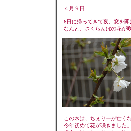
４月９日
6日に帰ってきて夜、窓を開
なんと、さくらんぼの花が咲
この木は、ちぇりーが亡くな
今年初めて花が咲きました。