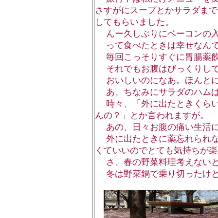
さすがにスープとかサラダまで
してもらいました。
んー久しぶりにベーコンの入
って食べたときは幸せなんで
毎回こっそりすぐに胃腸薬飲
それでもお腹はびっくりして
おいしいのになあ。ほんとに
あ、ちなみにサラダのハムは
時々、「外に出たときくらい
んの？」とか言われますが。
あの、日々お腹の痛い生活に
外に出たときに薬忘れられな
くていいのでとても気持ちが楽
さ、春の野菜料理考えないと
冬は野菜鍋で乗り切ったけど